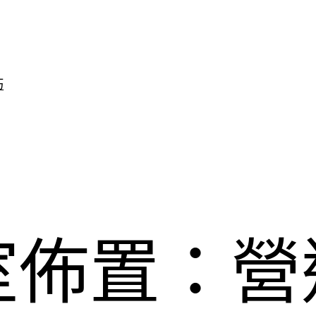
巧
室佈置：營