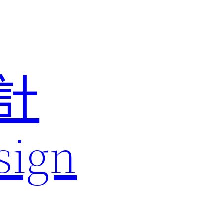
計
sign