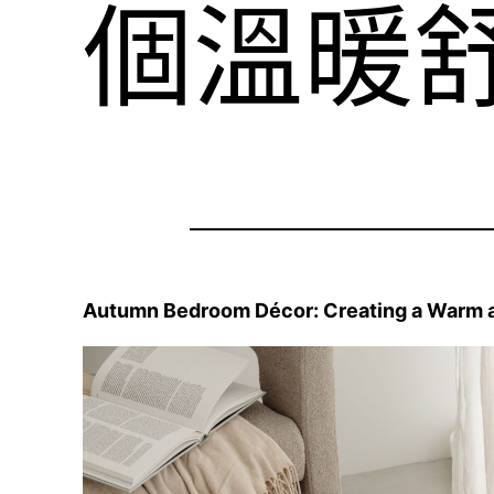
個溫暖
Autumn Bedroom Décor: Creating a Warm 