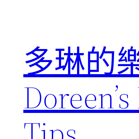
跳
至
主
要
內
多琳的
容
Doreen’s 
Tips