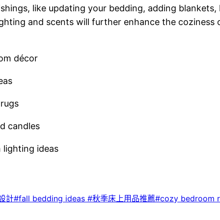
shings, like updating your bedding, adding blankets, 
ting and scents will further enhance the coziness o
décor
as
ugs
andles
ing ideas
fall bedding ideas #秋季床上用品推薦#cozy bedroom ru