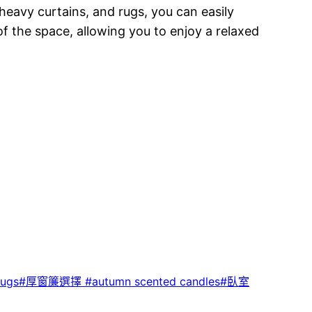
heavy curtains, and rugs, you can easily
f the space, allowing you to enjoy a relaxed
gs#厚窗簾選擇 #autumn scented candles#臥室