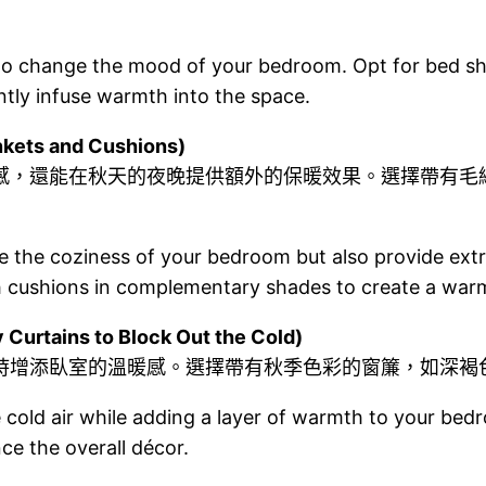
to change the mood of your bedroom. Opt for bed sh
ntly infuse warmth into the space.
ts and Cushions)
感，還能在秋天的夜晚提供額外的保暖效果。選擇帶有毛
se the coziness of your bedroom but also provide ex
th cushions in complementary shades to create a warm
ains to Block Out the Cold)
時增添臥室的溫暖感。選擇帶有秋季色彩的窗簾，如深褐
 cold air while adding a layer of warmth to your bedr
ce the overall décor.