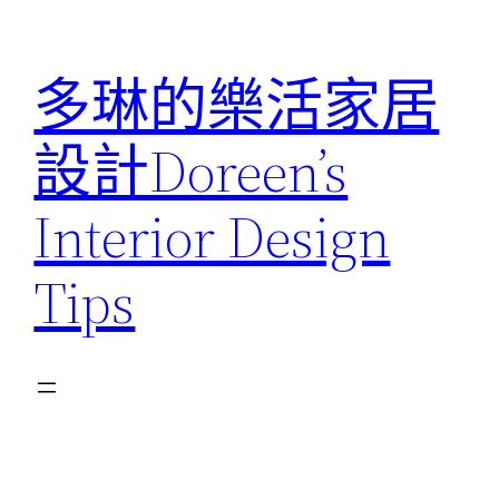
跳
至
多琳的樂活家居
主
要
設計Doreen’s
內
容
Interior Design
Tips