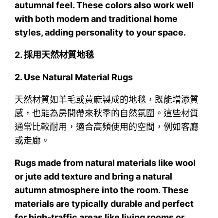
autumnal feel. These colors also work well
with both modern and traditional home
styles, adding personality to your space.
2.
採用天然材質地毯
2. Use Natural Material Rugs
天然材質如羊毛或黃麻製成的地毯，既能增添質
感，也能為房間帶來秋季的自然氛圍。這些材質
通常比較耐用，適合高頻使用的空間，例如客廳
或走廊。
Rugs made from natural materials like wool
or jute add texture and bring a natural
autumn atmosphere into the room. These
materials are typically durable and perfect
for high-traffic areas like living rooms or