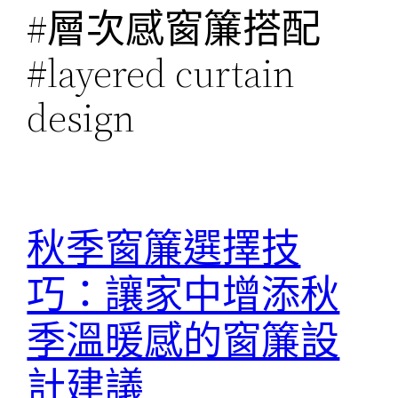
#層次感窗簾搭配
#layered curtain
design
秋季窗簾選擇技
巧：讓家中增添秋
季溫暖感的窗簾設
計建議