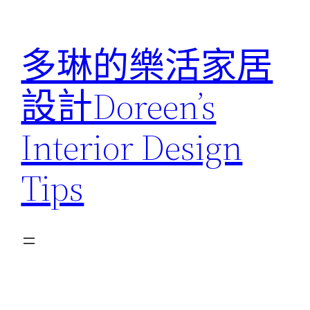
跳
至
多琳的樂活家居
主
要
設計Doreen’s
內
容
Interior Design
Tips