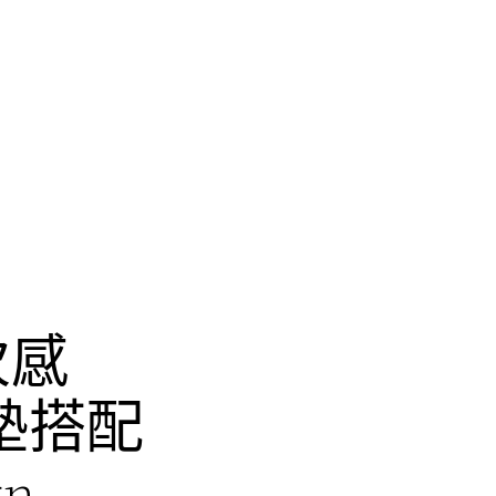
次感
#地墊搭配
gn