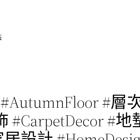
巧
AutumnFloor #層
 #CarpetDecor 
#家居設計 #HomeDesi