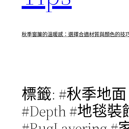
秋季窗簾的溫暖感：選擇合適材質與顏色的技
標籤:
#秋季地面 #
#Depth #地毯裝飾
#RugLayering 