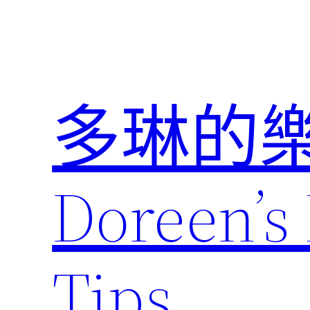
跳
至
主
要
內
多琳的
容
Doreen’s 
Tips