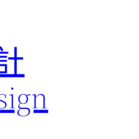
計
sign