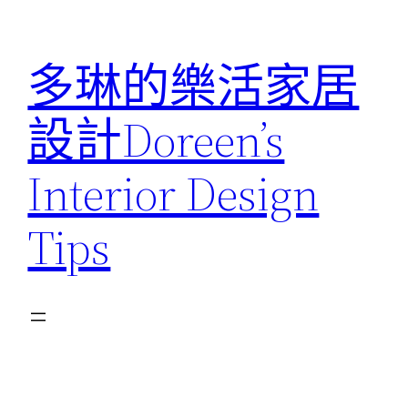
跳
至
多琳的樂活家居
主
要
設計Doreen’s
內
容
Interior Design
Tips