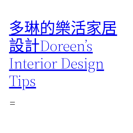
跳
至
多琳的樂活家居
主
要
設計Doreen’s
內
容
Interior Design
Tips