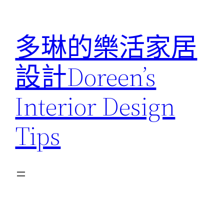
跳
至
多琳的樂活家居
主
要
設計Doreen’s
內
容
Interior Design
Tips